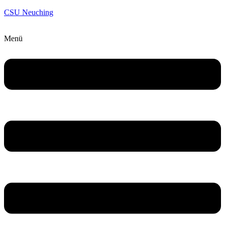
CSU Neuching
Menü