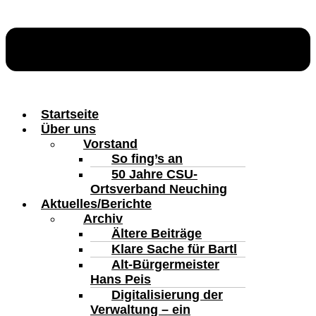
Startseite
Über uns
Vorstand
So fing’s an
50 Jahre CSU-
Ortsverband Neuching
Aktuelles/Berichte
Archiv
Ältere Beiträge
Klare Sache für Bartl
Alt-Bürgermeister
Hans Peis
Digitalisierung der
Verwaltung – ein