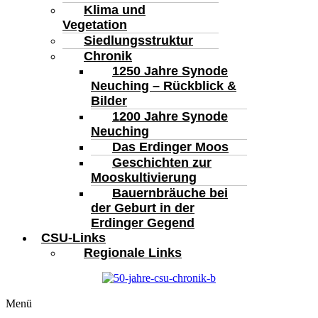
Klima und
Vegetation
Siedlungsstruktur
Chronik
1250 Jahre Synode
Neuching – Rückblick &
Bilder
1200 Jahre Synode
Neuching
Das Erdinger Moos
Geschichten zur
Mooskultivierung
Bauernbräuche bei
der Geburt in der
Erdinger Gegend
CSU-Links
Regionale Links
Menü